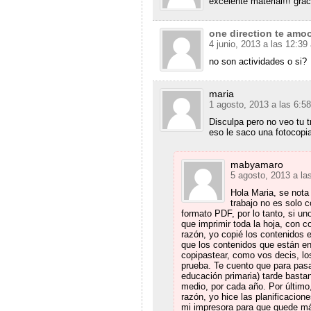
excelente material!!! gra
one direction te amo
4 junio, 2013 a las 12:39
no son actividades o si?
maria
1 agosto, 2013 a las 6:5
Disculpa pero no veo tu t
eso le saco una fotocopia
mabyamaro
5 agosto, 2013 a la
Hola Maria, se nota
trabajo no es solo c
formato PDF, por lo tanto, si un
que imprimir toda la hoja, con 
razón, yo copié los contenidos e
que los contenidos que están en
copipastear, como vos decis, lo
prueba. Te cuento que para pasa
educación primaria) tarde basta
medio, por cada año. Por último,
razón, yo hice las planificacion
mi impresora para que quede más