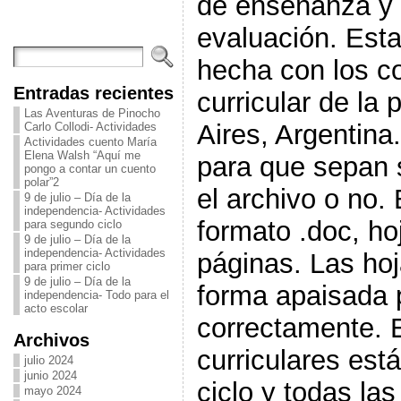
de enseñanza y l
evaluación. Esta
hecha con los c
Entradas recientes
curricular de la
Las Aventuras de Pinocho
Aires, Argentina
Carlo Collodi- Actividades
Actividades cuento María
Elena Walsh “Aquí me
para que sepan s
pongo a contar un cuento
polar”2
el archivo o no.
9 de julio – Día de la
independencia- Actividades
formato .doc, ho
para segundo ciclo
9 de julio – Día de la
independencia- Actividades
páginas. Las hoj
para primer ciclo
9 de julio – Día de la
forma apaisada 
independencia- Todo para el
acto escolar
correctamente. 
Archivos
curriculares est
julio 2024
junio 2024
ciclo y todas la
mayo 2024