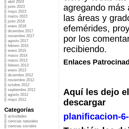
abril 2024
agregando más a
junio 2023
mayo 2023
las áreas y grad
marzo 2023
junio 2018
efemérides, proy
enero 2018
diciembre 2017
por los comenta
noviembre 2017
agosto 2017
febrero 2015
recibiendo.
enero 2015
marzo 2014
Enlaces Patrocina
marzo 2013
febrero 2013
enero 2013
diciembre 2012
noviembre 2012
octubre 2012
Aquí les dejo e
septiembre 2012
agosto 2012
mayo 2012
descargar
Categorías
planificacion-6
actividades
ciencias naturales
ciencias sociales