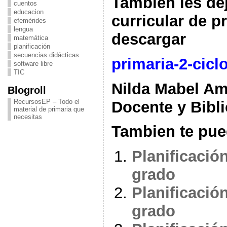
También les dej
cuentos
educacion
curricular de p
efemérides
lengua
descargar
matemática
planificación
secuencias didácticas
primaria-2-cicl
software libre
TIC
Nilda Mabel A
Blogroll
RecursosEP – Todo el
Docente y Bibli
material de primaria que
necesitas
Tambien te pue
Planificació
grado
Planificació
grado