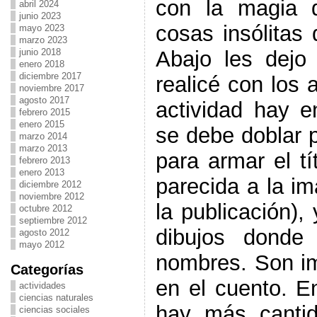
con la magia 
abril 2024
junio 2023
cosas insólitas
mayo 2023
marzo 2023
Abajo les dejo
junio 2018
enero 2018
diciembre 2017
realicé con los 
noviembre 2017
agosto 2017
actividad hay 
febrero 2015
enero 2015
se debe doblar p
marzo 2014
marzo 2013
para armar el tí
febrero 2013
enero 2013
parecida a la i
diciembre 2012
noviembre 2012
la publicación),
octubre 2012
septiembre 2012
dibujos donde 
agosto 2012
mayo 2012
nombres. Son i
Categorías
en el cuento. E
actividades
ciencias naturales
hay más canti
ciencias sociales