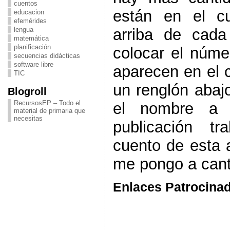
cuentos
están en el c
educacion
efemérides
arriba de cad
lengua
matemática
planificación
colocar el núme
secuencias didácticas
software libre
aparecen en el 
TIC
un renglón abaj
Blogroll
RecursosEP – Todo el
el nombre a 
material de primaria que
necesitas
publicación t
cuento de esta 
me pongo a cant
Enlaces Patrocina