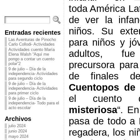
toda América La
de ver la infa
niños. Su exte
Entradas recientes
para niños y jó
Las Aventuras de Pinocho
Carlo Collodi- Actividades
Actividades cuento María
adultos, fue
Elena Walsh “Aquí me
pongo a contar un cuento
precursora para 
polar”2
9 de julio – Día de la
de finales de
independencia- Actividades
para segundo ciclo
9 de julio – Día de la
Cuentopos de
independencia- Actividades
para primer ciclo
el cuento
9 de julio – Día de la
independencia- Todo para el
misteriosa
“. E
acto escolar
Archivos
pasa de todo a F
julio 2024
regadera, los ni
junio 2024
mayo 2024