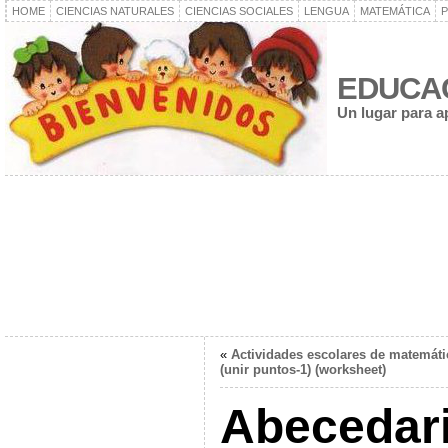
HOME
CIENCIAS NATURALES
CIENCIAS SOCIALES
LENGUA
MATEMÁTICA
P
EDUCA
Un lugar para a
«
Actividades escolares de matemáti
(unir puntos-1) (worksheet)
Abecedari