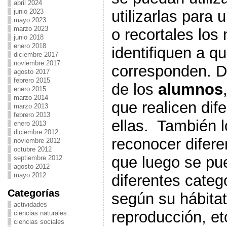
abril 2024
utilizarlas para
junio 2023
mayo 2023
marzo 2023
o recortales los
junio 2018
enero 2018
identifiquen a qu
diciembre 2017
noviembre 2017
corresponden. D
agosto 2017
febrero 2015
de los
alumnos
enero 2015
marzo 2014
que realicen dif
marzo 2013
febrero 2013
ellas. También 
enero 2013
diciembre 2012
reconocer difere
noviembre 2012
octubre 2012
que luego se pue
septiembre 2012
agosto 2012
mayo 2012
diferentes categ
Categorías
según su hábitat
actividades
reproducción, et
ciencias naturales
ciencias sociales