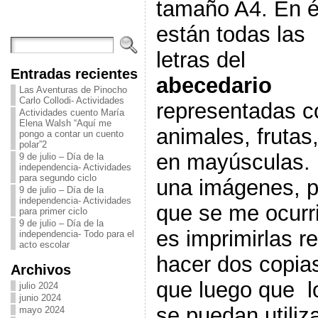
tamaño A4. En é
están todas las
letras del
Entradas recientes
abecedario
Las Aventuras de Pinocho
Carlo Collodi- Actividades
representadas co
Actividades cuento María
Elena Walsh “Aquí me
animales, frutas,
pongo a contar un cuento
polar”2
en mayúsculas. 
9 de julio – Día de la
independencia- Actividades
para segundo ciclo
una imágenes, p
9 de julio – Día de la
independencia- Actividades
que se me ocurrió
para primer ciclo
9 de julio – Día de la
es imprimirlas re
independencia- Todo para el
acto escolar
hacer dos copia
Archivos
que luego que l
julio 2024
junio 2024
se puedan utiliz
mayo 2024