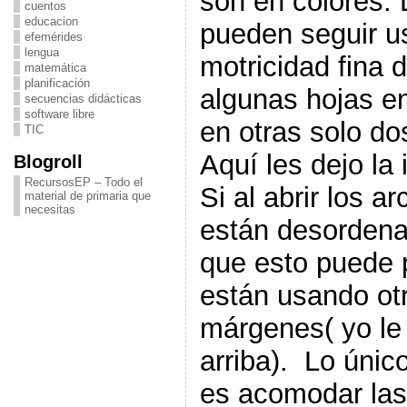
son en colores. L
cuentos
educacion
pueden seguir us
efemérides
lengua
motricidad fina 
matemática
planificación
algunas hojas en
secuencias didácticas
software libre
en otras solo do
TIC
Aquí les dejo la
Blogroll
RecursosEP – Todo el
Si al abrir los 
material de primaria que
necesitas
están desordena
que esto puede 
están usando ot
márgenes( yo le 
arriba). Lo únic
es acomodar la