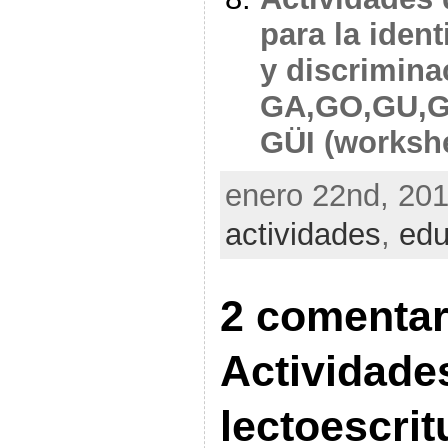
para la ident
y discriminac
GA,GO,GU,G
GÜI (worksh
enero 22nd, 201
actividades
,
edu
2 comentar
Actividade
lectoescrit