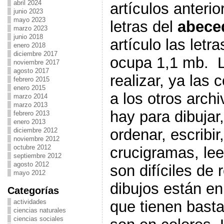
abril 2024
artículos anteri
junio 2023
mayo 2023
letras del
abece
marzo 2023
junio 2018
artículo las letr
enero 2018
diciembre 2017
ocupa 1,1 mb. 
noviembre 2017
agosto 2017
realizar, ya las
febrero 2015
enero 2015
a los otros arch
marzo 2014
marzo 2013
hay para dibujar,
febrero 2013
enero 2013
ordenar, escribir
diciembre 2012
noviembre 2012
octubre 2012
crucigramas, lee
septiembre 2012
agosto 2012
son difíciles de 
mayo 2012
dibujos están en
Categorías
que tienen basta
actividades
ciencias naturales
ciencias sociales